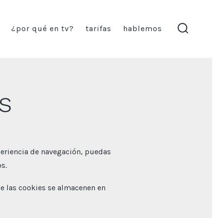
¿por qué en tv?
tarifas
hablemos
alternar
la
búsqued
s
periencia de navegación, puedas
s.
ue las cookies se almacenen en